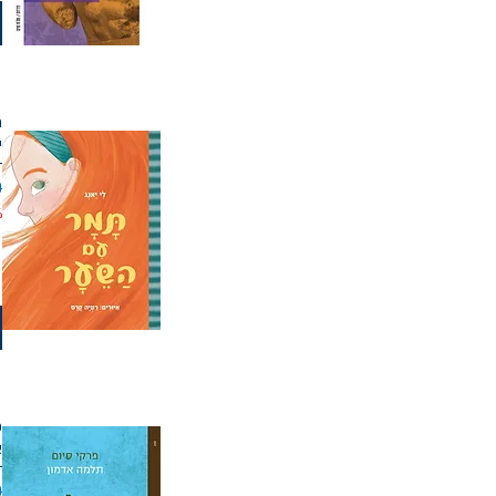
ת
י
מ
%
פ
א
מ