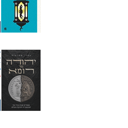
י
ש
מ
%