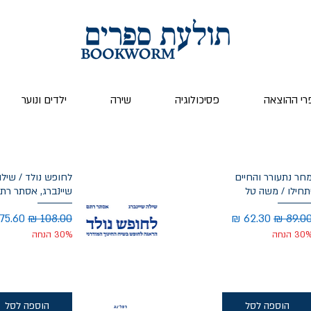
רי ההוצאה
פסיכולוגיה
שירה
ילדים ונוער
חר נתעורר והחיים
לחופש נולד / שילה
תחילו / משה טל
שיינברג, אסתר רת
חיר רגיל
מחיר מבצע
מחיר רגיל
מחיר 
30 הנחה
30% הנחה
הוספה לסל
הוספה לסל