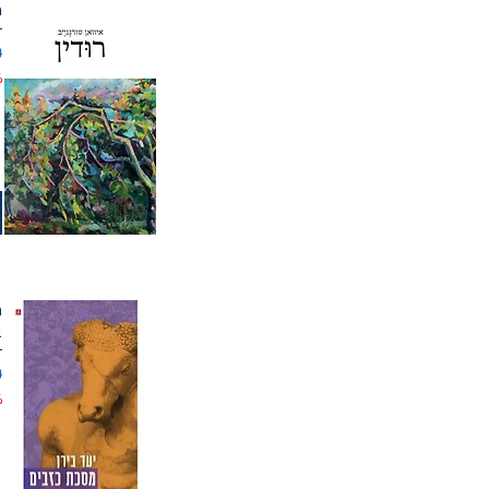
ר
מ
%
מ
ב
מ
%