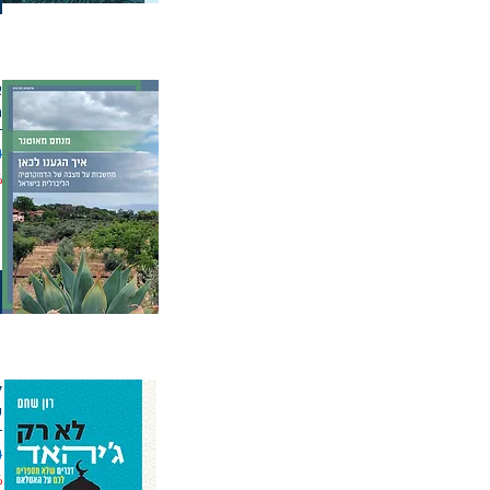
א
מ
מ
%
ל
ש
מ
%