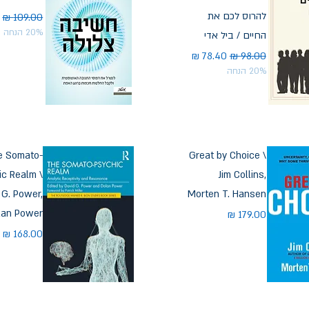
להרוס לכם את
מחיר רגיל
מ
20% הנחה
החיים / ביל אדי
מחיר רגיל
מחיר מבצע
20% הנחה
e Somato-
Great by Choice \
ic Realm \
Jim Collins,
 G. Power,
Morten T. Hansen
lan Power
מחיר
מחיר