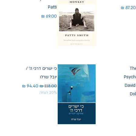
Patti
חיר מבצע
מחיר
Th
כי ישרים דרכי ה' /
Psych
יובל שרלו
David
מחיר רגיל
מחיר מבצע
20% הנחה
Do