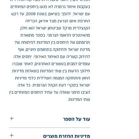
בעקבות איחוד גרמניה לא פגעו ביחסים המיוחדים
עם ישראל. להפך: בשיאם, בשנת 2008, על רקע
החרפת איום הגרעין מצד איראן, הכריזה
הקנצלרית מרקל שביטחון ישראל הוא חלק
מהאינטרס הלאומי הגרמני. בספר מתוארת
תרומתם של היחסים בין המדינות לפיתוחה של
מדינת ישראל ולחיזוקה בתחומים חיוניים, ואף
להידוק קשריה עם האיחוד האירופי. יחסים אלה
עומדים למבחן בעשורים האחרונים, לאחר שגברו
חילוקי הדעות בין שתי המדינות בשאלות מדיניות
החוץ והתחזקה המגמה השלילית כלפי מדיניות
ישראל בסקרי דעת הקהל הגרמנית. כל אלה
הציבו סימני שאלה על עתיד היחסים המיוחדים בין
שתי המדינות.
עוד על הספר
הוצאה: מאגנס
מדיניות החזרת מוצרים
שנת הוצאה: 2025