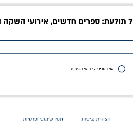
ל תולעת: ספרים חדשים, אירועי השקה ו
לדי המחר / ברטולט
שישה אויבים של חירות /
איך בעצם מלמדים עי
ברכט
ישעיה ברלין
/ עריכה: מירב שמי 
יר רגיל
מחיר מבצע
מחיר
מחיר
20% הנחה
אני מסכים/ה לתנאי השימוש
הצהרת נגישות
תנאי שימוש ופרטיות