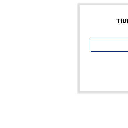
עוד
צוב?
יוליסס / ג'ימס ג'ויס
מלכוד 23 או כל שם
פרץ
מחורבן אחר / ורסנו
מחיר
מחיר רגיל
מחיר מבצע
20% הנחה