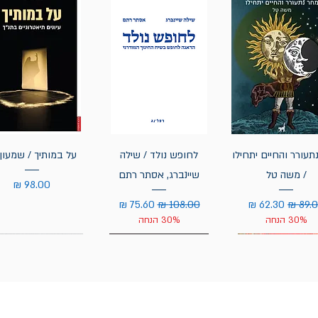
תעורר והחיים יתחילו
לחופש נולד / שילה
על במותיך / שמעון 
/ משה טל
שיינברג, אסתר רתם
מחיר
יר רגיל
מחיר מבצע
מחיר רגיל
מחיר מבצע
30% הנחה
30% הנחה