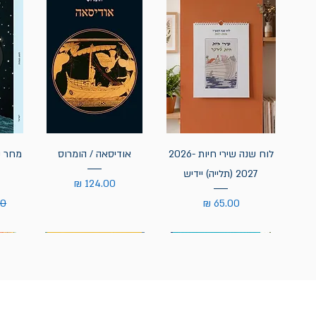
לוח שנה שירי חיות 2026-
אודיסאה / הומרוס
מחר נ
2027 (תלייה) יידיש
מחיר
מחיר
מח