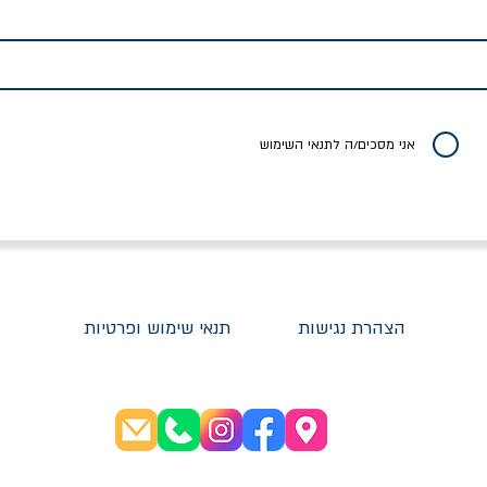
לדי המחר / ברטולט
שישה אויבים של חירות /
איך בעצם מלמדים עי
ברכט
ישעיה ברלין
/ עריכה: מירב שמי 
יר רגיל
מחיר מבצע
מחיר
מחיר
20% הנחה
אני מסכים/ה לתנאי השימוש
הצהרת נגישות
תנאי שימוש ופרטיות