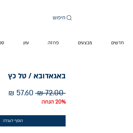
חיפוש
חדשים
מבצעים
פרוזה
עיון
ספ
באגאדובא / טל כץ
מחיר
מחי
 ‏72.00 ‏₪ 
רגיל
מבצ
20% הנחה
הוסף לעגלה