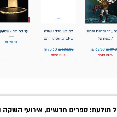
תעורר והחיים יתחילו
לחופש נולד / שילה
על במותיך / שמעון 
/ משה טל
שיינברג, אסתר רתם
מחיר
יר רגיל
מחיר מבצע
מחיר רגיל
מחיר מבצע
30% הנחה
30% הנחה
ל תולעת: ספרים חדשים, אירועי השקה ו