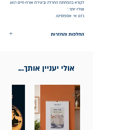
לקורא בהפחתת החרדה וביצירת אורח-חיים רגוע
ושליו יותר.’
ג’נט אי. אספוסיטו.
החלפות והחזרות
החלפות יתאפשרו בתוך חודש מיום הקנייה
בכתובת מלכי ישראל 9, תל אביב. יש
להציג חשבונית / מייל אסמכתא בלבד.
אולי יעניין אותך...