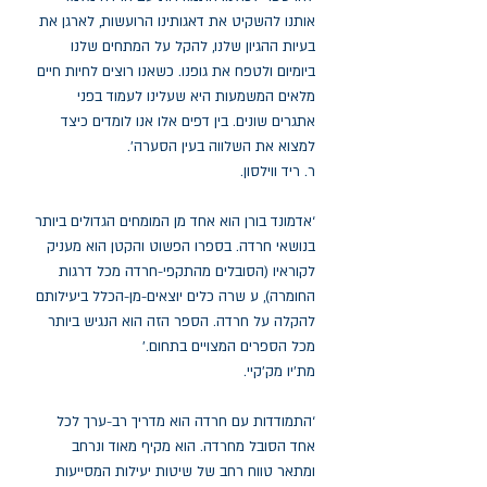
אותנו להשקיט את דאגותינו הרועשות, לארגן את
בעיות ההגיון שלנו, להקל על המתחים שלנו
ביומיום ולטפח את גופנו. כשאנו רוצים לחיות חיים
מלאים המשמעות היא שעלינו לעמוד בפני
אתגרים שונים. בין דפים אלו אנו לומדים כיצד
למצוא את השלווה בעין הסערה’.
ר. ריד ווילסון.
‘אדמונד בורן הוא אחד מן המומחים הגדולים ביותר
בנושאי חרדה. בספרו הפשוט והקטן הוא מעניק
לקוראיו (הסובלים מהתקפי-חרדה מכל דרגות
החומרה), ע שרה כלים יוצאים-מן-הכלל ביעילותם
להקלה על חרדה. הספר הזה הוא הנגיש ביותר
מכל הספרים המצויים בתחום.’
מת’יו מק’קיי.
‘התמודדות עם חרדה הוא מדריך רב-ערך לכל
אחד הסובל מחרדה. הוא מקיף מאוד ונרחב
ומתאר טווח רחב של שיטות יעילות המסייעות