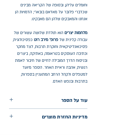
וחומלים עליהן, ובסופה של הקריאה מבינים
שכדברי פלובר על מאדאם בובארי, הדמויות הן
אנחנו והמאבקים שלהן הם מאבקינו.
מלחמות יצרים
הוא תולדת שלושה עשורים של
עבודה קלינית של
פרופ' מירב רוט
כפסיכולוגית,
פסיכואנליטיקאית וחוקרת תרבות, לצד מחקר
וכתיבה העוסקים בטראומה, באתיקה, ביצרים
ובניסוח הדרך המובילה לחיים של חיבור לאמת
רגשית, אהבה וראיית האחר. הספר מיועד
למטפלים ולקהל הרחב המתעניין בספרות,
בתרבות ובנפש האדם.
עוד על הספר
הוצאה: מודן
מדיניות החזרת מוצרים
שנת הוצאה: מאי 2024
החלפות יתאפשרו בתוך חודש מיום הקנייה