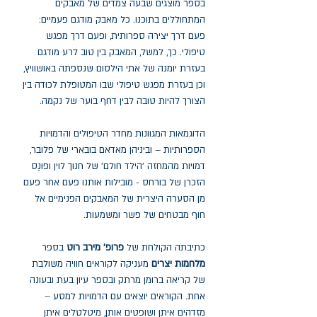
בספר מוצגים שבעה צמדים של מאבקים
המתחוללים בתוכנו. כל מאבק מודגם פעמיים:
פעם דרך יצירה ספרותית, ופעם דרך מפגש
טיפולי. כך, למשל, המאבק בין טוב לרע מודגם
בעזרת יומנה של אתי הילסום שנספתה באושוויץ,
וכן בעזרת מפגש טיפולי שבו המטופלת לכודה בין
הצורך להיות טובה לבין דחף בוער של נקמה.
הדוגמאות המגוונות מחדר הטיפולים והדמויות
הספרותיות – וביניהן מאדאם בובארי של פלובר,
דמויות מהמחזה 'הילד חולם' של חנוך לוין ופוּנֶס
הזכרן של בורחס - מובילות אותנו פעם אחר פעם
מן הסערה היצרית של המאבקים הפנימיים אל
חוף מבטחים של פשר ומשמעות.
כתיבתה הקולחת של
פרופ' מירב רוט
בספר
מלחמות יצרים
מעניקה לקוראים חוויה משולבת
של קריאה ברומן מרתק ובספר עיון בעת ובעונה
אחת. הקוראים יוצאים עם הדמויות למסע –
מזדהים איתן ושופטים אותן, מיטלטלים איתן