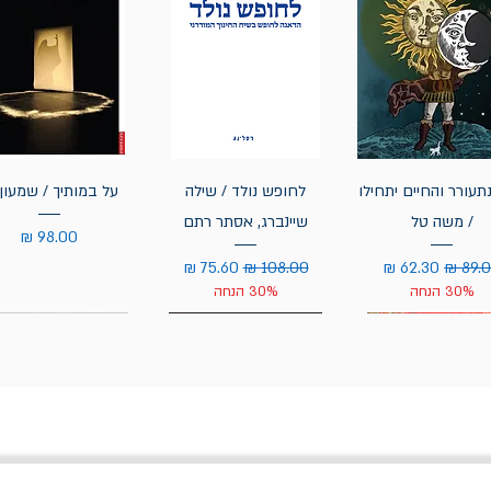
תעורר והחיים יתחילו
לחופש נולד / שילה
על במותיך / שמעון 
/ משה טל
שיינברג, אסתר רתם
מחיר
יר רגיל
מחיר מבצע
מחיר רגיל
מחיר מבצע
30% הנחה
30% הנחה