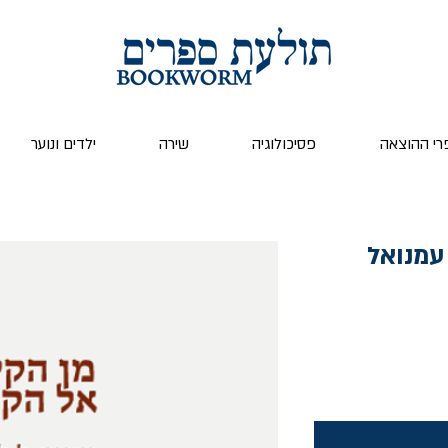
רי ההוצאה
פסיכולוגיה
שירה
ילדים ונוער
עמנואל
יר
צע