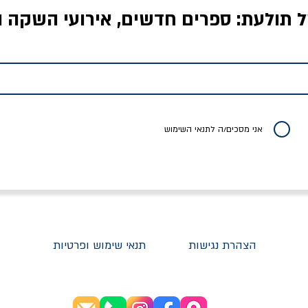
ל תולעת: ספרים חדשים, אירועי השקה ו
לדי המחר / ברטולט
שישה אויבים של חירות /
איך בעצם מלמדים עי
ברכט
ישעיה ברלין
/ עריכה: מירב שמי 
יר רגיל
מחיר מבצע
מחיר
מחיר
20% הנחה
אני מסכים/ה לתנאי השימוש
הצהרת נגישות
תנאי שימוש ופרטיות