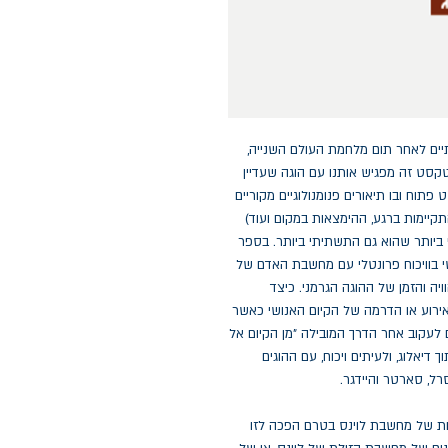
ראשונה בשנת 1947, שנתיים לאחר תום מלחמת העולם השנייה,
טקסט זה מפגיש אותנו עם הוגה שעדיין
פתוח ובו תיאורים פנומנולוגיים מקוריים
קיימות ברגע, ההימצאות במקום ועוד)
 ביותר שהוא גם התשתיתי ביותר. בספר
שי בוויכוח פרונטלי עם מחשבת האדם של
יה והזמן של ההוגה הגרמני. כיצד
האירוע או הדרמה של הקיום האנושי כאשר
 לעקוב אחר הדרך המובילה "מן הקיום אל
דיאלוג, ולעיתים ויכוח, עם ההוגים
רל, סארטר והיידגר.
ת של מחשבת לוינס בטרם הפכה לזו