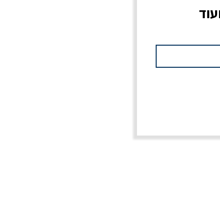
עוד
צוב?
יוליסס / ג'ימס ג'ויס
מלכוד 23 או כל שם
פרץ
מחורבן אחר / ורסנו
מחיר
מחיר רגיל
מחיר מבצע
20% הנחה