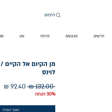
חיפוש
חדשים
מבצעים
פרוזה
עיון
ספ
מן הקיום אל הקיים / 
לוינס
מחיר
מח
 ‏132.00 ‏₪ 
רגיל
מב
30% הנחה
הוסף לעגלה