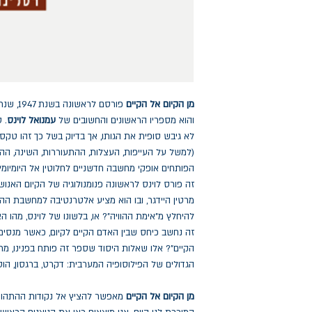
מן הקיום אל הקיים
פורסם ל
והוא מספריו הראשונים והחשובים של
עמנואל לוינס
. 
לא גיבש סופית את הגותו, אך בדיוק בשל כך זהו טקסט 
(למשל על העייפות, העצלות, ההתעוררות, השינה, ההת
הפותחים אופקי מחשבה חדשניים לחלוטין אל היומיומי
זה פורס לוינס לראשונה פנומנולוגיה של הקיום האנו
מרטין היידגר, ובו הוא מציע אלטרנטיבה למחשבת ההוו
להיחלץ מ"אימת ההוויה"? או, בלשונו של לוינס, מהו 
זה נחשב כיחס שבין האדם הקיים לקיום, כאשר מנסים
הקיים"? אלו שאלות היסוד שספר זה פותח בפנינו, מתוך 
הגדולים של הפילוסופיה המערבית: דקרט, ברגסון, הוס
מן הקיום אל הקיים
מאפשר להציץ אל נקודות ההתהוו