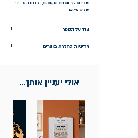
מרפי הבלש והחיות הקסומות
, שנכתבה על ידי
מרגיט אאואר
.
עוד על הספר
הוצאה: אגם
מדיניות החזרת מוצרים
שנת הוצאה: ינואר 2025
עמודים: 64
החלפות יתאפשרו בתוך חודש מיום הקנייה
בכתובת מלכי ישראל 9, תל אביב. יש
להציג חשבונית / מייל אסמכתא בלבד.
אולי יעניין אותך...