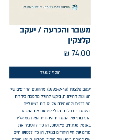
משבר והכרעה / יעקב
קלצקין
מחיר
הוסף לעגלה
יעקב קלצקין
(1882-1948), מההוגים החריפים של
הציונות החילונית, ביקש לחולל מהפכה ביהדות
המודרנית ולהעמידה על יסודות רציונליים
והיסטוריים בלבד. מבלי לשמוט את המשא
התרבותי של המסורת היהודית הוא ניגש אליה
באזמל מנתחים פילוסופי, הן כדי להסביר את
סודם של חיי היהודים בגולה, הן כדי לנטוש חיים
אלו לטובת כינונו של היהודי החדש. בעיניו הייתה