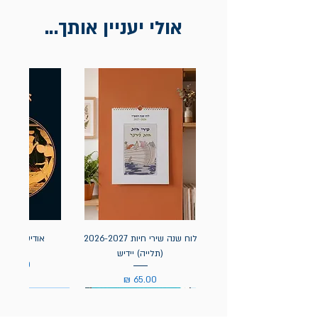
להציג חשבונית / מייל אסמכתא בלבד.
אולי יעניין אותך...
לוח שנה שירי חיות 2026-2027
אודיסאה / ה
(תלייה) יידיש
מחיר
מחיר