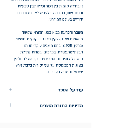
זו בחירה קיומית בין ניכור וכליה לבין טבעיות
והתחדשות, בחירה שבלעדיה לא ייתכנו חיים
יהודיים בעולם המודרני.
משבר והכרעה
מביא בפני הקורא שלושה
ממאמריו של קלצקין שכונסו בקובץ "תחומים"
(ברלין, 1925), ובהם מוצגים עיקרי הגותו
הבלתי־מתפשרת. במרכזם עומדות שלילת
ההשכלה והיהדות המוסרנית, וקריאה להחליפן
בציונות המבוססת על שני יסודות בלבד: ארץ
ישראל והשפה העברית.
עוד על הספר
הוצאה: בלימה
מדיניות החזרת מוצרים
החלפות יתאפשרו בתוך חודש מיום הקנייה
בכתובת מלכי ישראל 9, תל אביב. יש