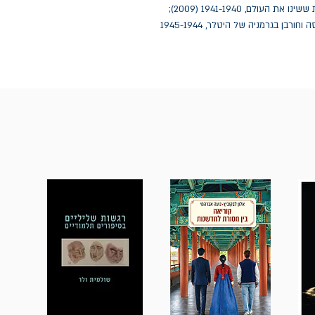
1945-1936 (2005); הכרעות גורליות: עשר ההחלטות ששינו את העולם, 1941-1940 (2009); 
היטלר, הגרמנים ו"הפתרון הסופי" (2011); הסוף: התרסה וחורבן בגרמניה של היטלר, 1945-1944 