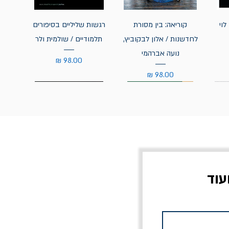
לוי
קוריאה: בין מסורת
רגשות שליליים בסיפורים
לחדשנות / אלון לבקוביץ,
תלמודיים / שולמית ולר
נועה אברהמי
מחיר
מחיר
עוד
צוב?
יוליסס / ג'ימס ג'ויס
מלכוד 23 או כל שם
פרץ
מחורבן אחר / ורסנו
מחיר