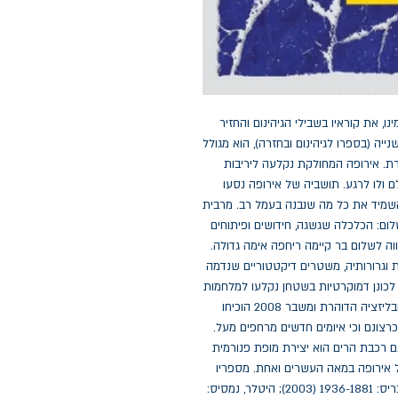
לאחר שהוביל סר איאן קרשו, מגדולי ההיסטוריונים בימינו, את קוראיו בשבילי הגיהינום והחזיר 
אותם אל אירופה המשוחררת בתום מלחמת העולם השנייה (בספרו לגיהינום ובחזרה), הוא מגולל 
את יריעת המחצית השנייה של המאה העשרים הסוערת. אירופה המחולקת נקלעה ליריבות 
המרה בין שני הגושים הגדולים, ואיום "הפצצה" לא נעלם ולו לרגע. תושביה של אירופה נסעו 
במעין רכבת הרים אל עבר הלא ידוע, וסכנה איימה להשמיד את כל מה שנבנה בעמל רב. מרבית 
אזוריה של אירופה נהנו בתקופה זו מרווחה יחסית ומשלום: הכלכלה שגשגה, חידושים ופיתוחים 
בתחומים שונים שיפרו את תנאי המחיה, אך מעל התקווה לשלום בר קיימה ריחפה אימה גדולה. 
המלחמה הקרה הסתיימה בקריסתן של ברית המועצות וגרורותיה, משטרים דיקטטוריים שנדמה 
כי יעמדו לעולם נעלמו ממפת אירופה, ומדינות שחתרו לכונן דמוקרטיות בשטחן נקלעו למלחמות 
אחים. הרגשת הרווחה והשלווה לא האריכה ימים. הגלובליזציה הדוהרת ומשבר 2008 הוכיחו 
לאירופים המאוחדים כי אינם יכולים לעצב את עתידם כרצונם וכי איומים חדשים מרחפים מעל. 
כמו בחלקו הראשון של דיוקן זה של המאה העשרים, גם רכבת הרים הוא יצירת מופת פנורמית 
מרתקת אשר מעוררת מחשבות ותהיות על עתידה של אירופה במאה העשרים ואחת. מספריו 
הקודמים של איאן קרשו בספריית אופקים: היטלר, היבריס: 1936-1881 (2003); היטלר, נמסיס: 