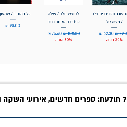
תעורר והחיים יתחילו
לחופש נולד / שילה
על במותיך / שמעון 
/ משה טל
שיינברג, אסתר רתם
מחיר
יר רגיל
מחיר מבצע
מחיר רגיל
מחיר מבצע
30% הנחה
30% הנחה
ל תולעת: ספרים חדשים, אירועי השקה ו
לדי המחר / ברטולט
שישה אויבים של חירות /
איך בעצם מלמדים עי
ברכט
ישעיה ברלין
/ עריכה: מירב שמי 