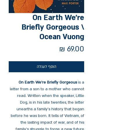
On Earth We're
Briefly Gorgeous \
Ocean Vuong
מחיר
הוסף לעגלה
On Earth We're Briefly Gorgeous
is a
letter from a son to a mother who cannot
read. Written when the speaker, Little
Dog, is in his late twenties, the letter
unearths a family's history that began
before he was born. It tells of Vietnam, of
the lasting impact of war, and of his
family's struggle to forge a new future.