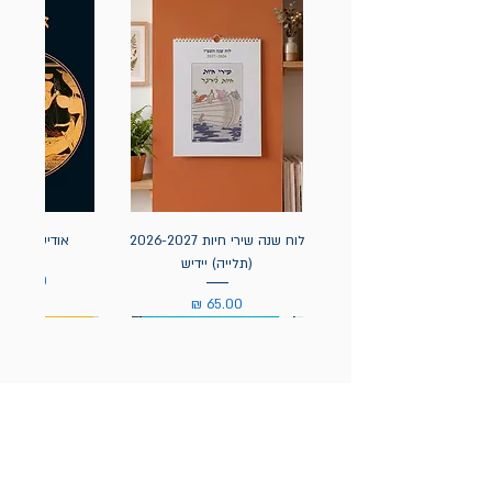
לוח שנה שירי חיות 2026-2027
אודיסאה / ה
(תלייה) יידיש
מחיר
מחיר
הניוזלטר של תולעת: ספרים