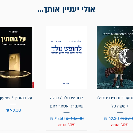
אולי יעניין אותך...
תעורר והחיים יתחילו
לחופש נולד / שילה
על במותיך / שמעון 
/ משה טל
שיינברג, אסתר רתם
מחיר
יר רגיל
מחיר מבצע
מחיר רגיל
מחיר מבצע
30% הנחה
30% הנחה