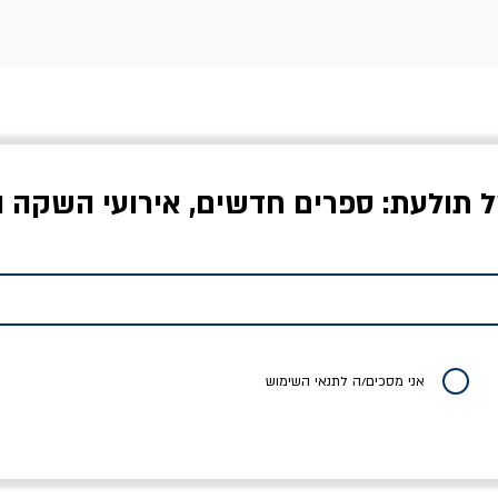
ל תולעת: ספרים חדשים, אירועי השקה ו
לדי המחר / ברטולט
שישה אויבים של חירות /
איך בעצם מלמדים עי
ברכט
ישעיה ברלין
/ עריכה: מירב שמי 
יר רגיל
מחיר מבצע
מחיר
מחיר
20% הנחה
אני מסכים/ה לתנאי השימוש