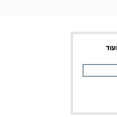
עוד
צוב?
יוליסס / ג'ימס ג'ויס
מלכוד 23 או כל שם
פרץ
מחורבן אחר / ורסנו
מחיר
מחיר רגיל
מחיר מבצע
20% הנחה