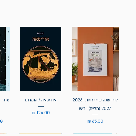
לוח שנה שירי חיות 2026-
אודיסאה / הומרוס
מחר נ
2027 (תלייה) יידיש
מחיר
מחיר
מח