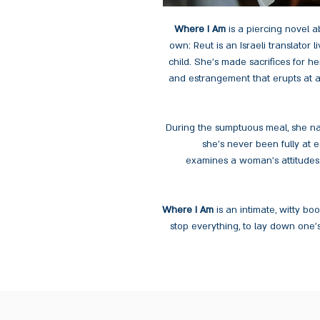
Where I Am
is a piercing novel ab
own: Reut is an Israeli translator 
child. She’s made sacrifices for h
and estrangement that erupts at a f
During the sumptuous meal, she nav
she’s never been fully at e
examines a woman’s attitudes 
Where I Am
is an intimate, witty b
stop everything, to lay down one’s