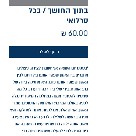
בתוך החושך / בכל
סרלואי
מחיר
הוסף לעגלה
"בטקס יום השואה אני יושבת לצידה. ניצולים
מחבּרים בין האסון שפקד אותם בילדותם לבין
האסון שפוקד אותנו כיום. היא מחזיקה בידה של
בתי, אוחזת בידי שלי ביד רכה ורועדת. כל מה
שניסינו להסתיר ממנה במחלקה הסיעודית נגלה
לפניה באולם המרכזי: המלחמה, החטופים, ממדי
האסון. אני שואלת אם לקחת אותה למחלקה והיא
מנידה בראשה לשלילה. לרגע היא נראית צעירה
מאוד, אותה ילדה בת שתים עשרה שעזבה את
בית הוריה לפני למעלה משמונים שנה כדי