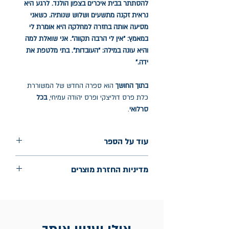
להסתתר בבית איכרים בצפון הולנד. לרגע היא
נראית זקנה מתשעים ושלוש שנותיה. כשאני
מסיעה אותה בחזרה למחלקה היא אומרת לי
במאמץ: "אין לי הרבה תקווה". אני שואלת למה
והיא עונה במילה: "העובדות". בתי מלטפת את
ידה."
בתוך החושך
הוא ספרה החדש של המשוררת
כלת פרס דוליצקי ופרס יהודה עמיחי,
בכל
סרלואי
.
עוד על הספר
הוצאה: ירח חסר
מדיניות החזרת מוצרים
שנת הוצאה: ינואר 2025
החלפות יתאפשרו בתוך חודש מיום הקנייה
בכתובת מלכי ישראל 9, תל אביב. יש
להציג חשבונית / מייל אסמכתא בלבד.