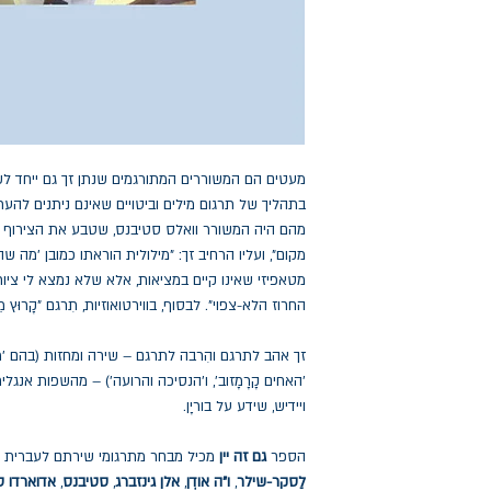
מעטים הם המשוררים המתורגמים שנתן זך גם ייחד ל
בתהליך של תרגום מילים וביטויים שאינם ניתנים ל
מקום", ועליו הרחיב זך: "מילולית הוראתו כמובן 'מה שה
מטאפיזי שאינו קיים במציאות, אלא שלא נמצא לי ציו
החרוז הלא-צפוי". לבסוף, בווירטואוזיות, תִרגם "קָרוּץ מֵרִיק
זך אהב לתרגם והִרבה לתרגם – שירה ומחזות (בהם 'מעגל ה
'האחים קָרָמָזוב', ו'הנסיכה והרועה') – מהשפות אנגל
ויידיש, שידע על בוריָן.
הספר
גם זה יין
מכיל מבחר מתרגומי שירתם לעברית של 43 משוררים, 
לַסקר-שילר
,
ו"ה אודְן
,
אלן גינזברג
,
סטיבנס
,
אדוארדו סא