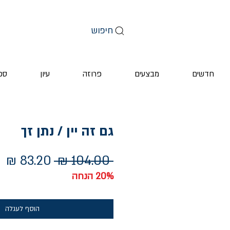
חיפוש
חדשים
מבצעים
פרוזה
עיון
ספ
גם זה יין / נתן זך
מחיר
מח
 ‏104.00 ‏₪ 
רגיל
מ
20% הנחה
הוסף לעגלה