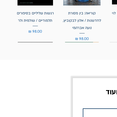
לוי
קוריאה: בין מסורת
רגשות שליליים בסיפורים
לחדשנות / אלון לבקוביץ,
תלמודיים / שולמית ולר
נועה אברהמי
מחיר
מחיר
עוד
צוב?
יוליסס / ג'ימס ג'ויס
מלכוד 23 או כל שם
פרץ
מחורבן אחר / ורסנו
מחיר