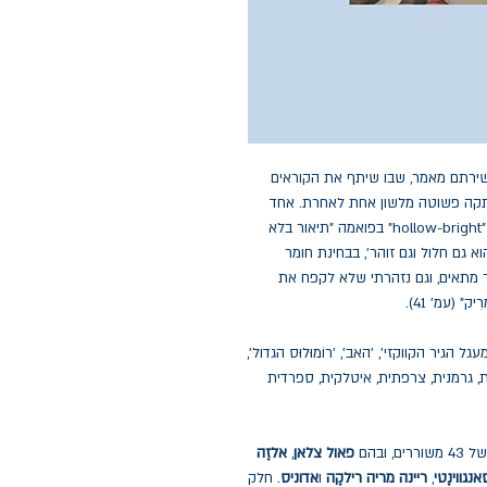
שירתם מאמר, שבו שיתף את הקוראים
העתקה פשוטה מלשון אחת לאחרת. אחד
מהם היה המשורר וואלס סטיבנס, שטבע את הצירוף "hollow-bright" בפואמה "תיאור בלא
וא גם חלול וגם זוהר', בבחינת חומר
ר מתאים, וגם נזהרתי שלא לקפח את
" (עמ' 41).
גיר הקווקזי', 'האב', 'רוֹמוּלוּס הגדול',
ית, גרמנית, צרפתית, איטלקית, ספרדית
ובהם
פאול צלאן
,
אלזֶה
נגווינֶטי
,
ריינה מריה רילקֶה
ו
אדוניס
. חלק