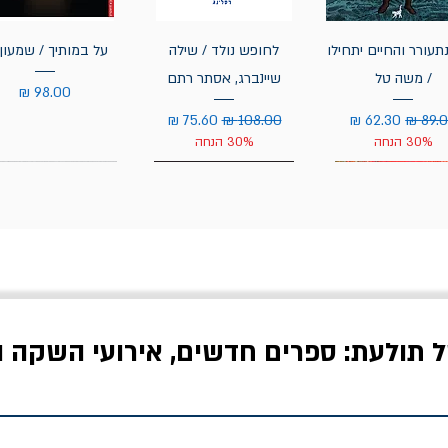
תעורר והחיים יתחילו
לחופש נולד / שילה
על במותיך / שמעון 
/ משה טל
שיינברג, אסתר רתם
מחיר
יר רגיל
מחיר מבצע
מחיר רגיל
מחיר מבצע
30% הנחה
30% הנחה
ל תולעת: ספרים חדשים, אירועי השקה ו
לדי המחר / ברטולט
שישה אויבים של חירות /
איך בעצם מלמדים עי
ברכט
ישעיה ברלין
/ עריכה: מירב שמי 