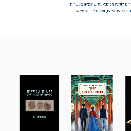
חרים לוקטו מכתבי-עת שהופיעו בעשרות
שנות יצירתו הענפה של זך, מחוֹברות 'הִנה' שערך בשנים 1998-1995, ומכתבי-יד שנמצאו