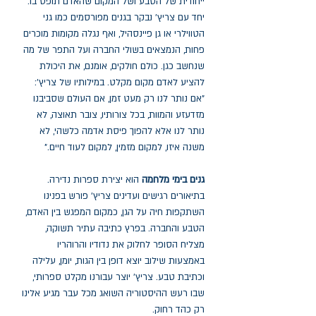
ייחודית של הטבע ושל המקום שהאדם תופס בו.
יחד עם צריץ' נבקר בגנים מפורסמים כמו גני
הטווילרי או גן פיינסהיל, ואף נגלה מקומות מוכרים
פחות, הנמצאים בשולי החברה ועל התפר של מה
שנחשב כגן. כולם חולקים, אומנם, את היכולת
להציע לאדם מקום מקלט. במילותיו של צריץ':
"אם נותר לנו רק מעט זמן, אם העולם שסביבנו
מזדעזע והמוות, בכל צורותיו, צובר תאוצה, לא
נותר לנו אלא להפוך פיסת אדמה כלשהי, לא
משנה איזו, למקום מזמין, למקום לעוד חיים."
גנים בימי מלחמה
הוא יצירת ספרות נדירה.
בתיאורים רגישים ועדינים צריץ' פורש בפנינו
השתקפות חיה על הגן, כמקום המפגש בין האדם,
הטבע והחברה. בפרץ כתיבה עתיר תשוקה,
מצליח הסופר לחלוק את נדודיו והרוהריו
באמצעות שילוב יוצא דופן בין הגות, יומן, עלילה
וכתיבת טבע. צריץ' יוצר עבורנו מקלט ספרותי,
שבו רעש ההיסטוריה השואג מכל עבר מגיע אלינו
רק כהד רחוק.