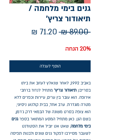
גנים בימי מלחמה /
תיאודור צריץ'
מחיר
מחיר
 ‏89.00 ‏₪ 
רגיל
מבצע
20% הנחה
הוסף לעגלה
באביב 1992, לאחר שנאלץ לעזוב את ביתו
בסרייבו,
תיאודור צריץ'
מתחיל לנדוד ברחבי
אירופה. הוא עובר בין ערים, עיירות וכפרים ללא
מטרה מוגדרת. ערב אחד, בבית קולנוע ניסיוני,
הוא צופה בסרט משונה של הבמאי דרק ג'רמן,
בשם הגן. כאן מתחיל המסע המתואר בספר
גנים
בימי מלחמה
, שאט אט יוביל את הסטודנט
לשעבר מסיירבו לפקוד גנים שונים ולבנות תפיסה