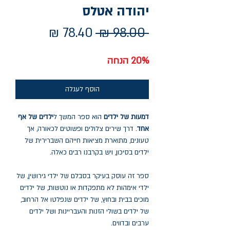
יהודה אטלס
מחיר
מחיר
 ‏98.00 ‏₪ 
רגיל
מבצע
20% הנחה
הוסף לעגלה
דמעות של ילדים
הוא ספר המשך ל
ילדים של אף
אחד
. דרך שירים צלולים ופשוטים לכאורה, אך
טעונים, מתוארת מציאות חייהם השברירית של
ילדים בסיכון, ויש בקרבנו רבים כאלה.
ספר זה עוסק בעיקר בסבלם של ילדי גירושין, של
ילדי אימהות לא מתפקדות או נוטשות, של ילדים
מוכים בבית ובחוץ, של ילדים שנפלטו אל הרחוב,
של ילדים בשולי הזנות והעבריינות ושל ילדים
ערבים ובדווים.