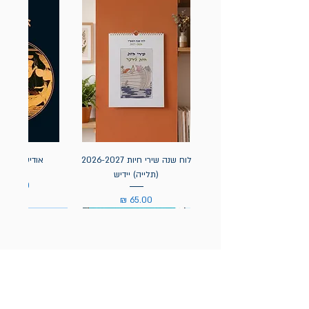
לוח שנה שירי חיות 2026-2027
אודיסאה / ה
(תלייה) יידיש
מחיר
מחיר
הניוזלטר של תולעת: ספרים