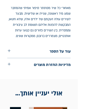
מאחורי כל שיר מסתתר סיפור אמיתי שהמחבר
שמע מיד ראשונה, שנייה או שלישית. מבעד
לשירים עולה זעקתם של ילדים אלה, שלא חטאו,
המבקשת להפנות אליהם תשומת לב ציבורית
וממסדית. בין השירים פזורים גם קטעי עדות
אותנטיים, מצמררים ברובם, ממקורות שונים.
עוד על הספר
הוצאה: טפר
מדיניות החזרת מוצרים
שנת הוצאה: 2025
החלפות יתאפשרו בתוך חודש מיום הקנייה
בכתובת מלכי ישראל 9, תל אביב. יש
להציג חשבונית / מייל אסמכתא בלבד.
אולי יעניין אותך...