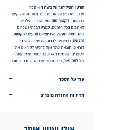
הורטון הפיל דוגר על ביצה
הוא ספר
מרגש ומפתיע על אחריות, על משפחה ועל קיום
הבטחות.
דוקטור סוס
הוא מסופרי הילדים
האהובים בכל הזמנים. ספריו הבלתי נשכחים,
ובהם
חתול תעלול
ו
אם יוצאים מגיעים למקומות
נפלאים
, כבשו את לבבותיהם של מיליארדי
קוראים. הוצאת כתר גאה להגיש לקוראים את
הספרים הנצחיים האלה, בתרגומה מלא המעוף
של
לאה נאור
, כלת עיטור אנדרסן לתרגומי מופת.
עוד על הספר
הוצאה: מודן
מדיניות החזרת מוצרים
שנת הוצאה: מאי 2026
החלפות יתאפשרו בתוך חודש מיום הקנייה
בכתובת מלכי ישראל 9, תל אביב. יש
להציג חשבונית / מייל אסמכתא בלבד.
אולי יעניין אותך...