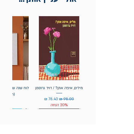
מילים, איפה אתן? / דויד גרוסמן
(תלייה) יי
מחיר רגיל
מחיר מבצע
20% הנחה
מחיר