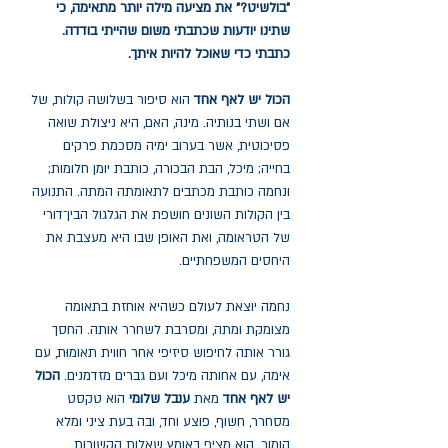
"בולשיט?" את מציעה מילה יותר מתאימה, כי
שתינו יודעות שכתבתי משום שהייתי בודדה.
כתבתי כדי שאוכל להיות איתך.
הכול יש לאף אחד
הוא סיפור בשלושה קולות, של
אם ושתי בנותיה. מינה, האם, היא ניצולת שואה
פסיכוטית, אשר בערוב ימיה מסכמת פרקים
בחייה; מיכל, הבת הבכורה, כותבת יומן חלומות;
ונחמה כותבת מכתבים לתאומתה המתה. התנועה
בין הקולות השונים חושפת את הגלגול הבין־דורי
של הטראומה, ואת האופן שבו היא מעצבת את
היחסים המשפחתיים.
נחמה יוצאת לעולם כשהיא אוחזת בתאומה
מצומקת ומתה, ומסרבת לשחרר אותה. החסך
גורר אותה לחיפוש סיזיפי אחר חווית תאומוּת, עם
אימה, עם אחותה מיכל ועם גברים מזדמנים.
הכול
יש לאף אחד
מאת
ענבל שלומי
הוא טקסט
מסחרר, חשוף, פוצע וחד, ובה בעת ציני ומלא
הומור. הוא מציף באומץ שאלות הקשורות