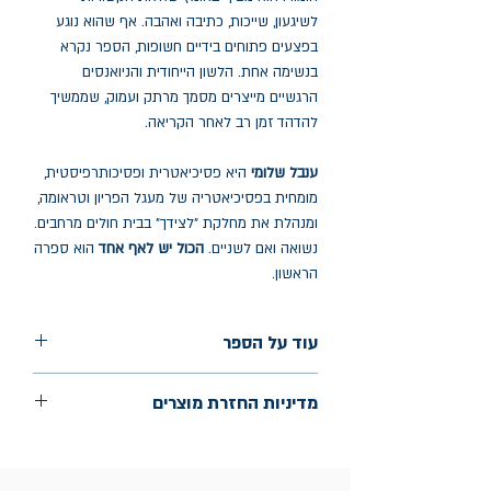
לשיגעון, שייכות, כתיבה ואהבה. אף שהוא נוגע
בפצעים פתוחים בידיים חשופות, הספר נקרא
בנשימה אחת. הלשון הייחודית והניואנסים
הרגשיים מייצרים מסמך מרתק ועמוק, שממשיך
להדהד זמן רב לאחר הקריאה.
ענבל שלומי
היא פסיכיאטרית ופסיכותרפיסטית,
מומחית בפסיכיאטריה של מעגל הפריון וטראומה,
ומנהלת את מחלקת "לצידך" בבית חולים מרחבים.
נשואה ואם לשניים.
הכול יש לאף אחד
הוא ספרה
הראשון.
עוד על הספר
הוצאה: שתים הוצאה לאור
מדיניות החזרת מוצרים
שנת הוצאה: יוני 2025
עמודים: 184
החלפות יתאפשרו בתוך חודש מיום הקנייה
בכתובת מלכי ישראל 9, תל אביב. יש