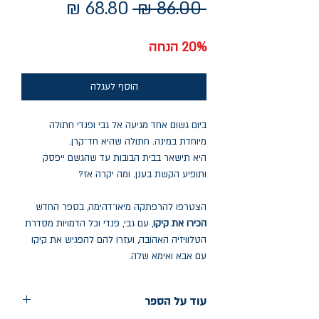
מחיר
מחיר
 ‏86.00 ‏₪ 
רגיל
מבצע
20% הנחה
הוסף לעגלה
ביום גשום אחד מגיעה אל גבי ופנדי חתולה
מיוחדת במינה. חתולה שהיא חד־קרן.
היא תישאר בבית הבובות עד שהגשם ייפסק
ותופיע הקשת בענן. ומה יקרה אז?
הצטרפו להרפתקה מיאו־דהימה, בספר החדש
הכירו את קיקו
, עם גבי, פנדי וכל הדמויות מסדרת
הטלוויזיה האהובה, ועזרו להם להפגיש את קיקו
עם אבא ואימא שלה.
עוד על הספר