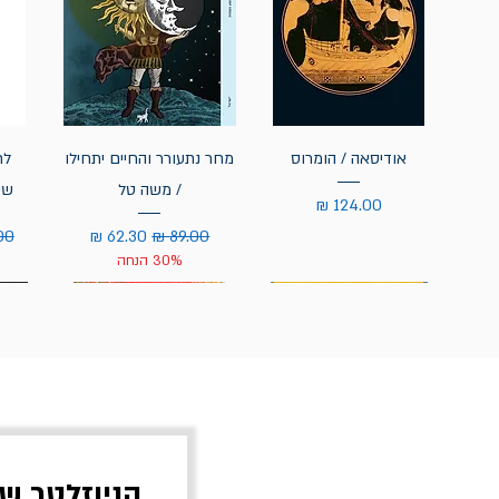
אודיסאה / הומרוס
מחר נתעורר והחיים יתחילו
לח
/ משה טל
שי
מחיר
מחיר רגיל
מחיר מבצע
מחי
30% הנחה
הניוזלטר ש