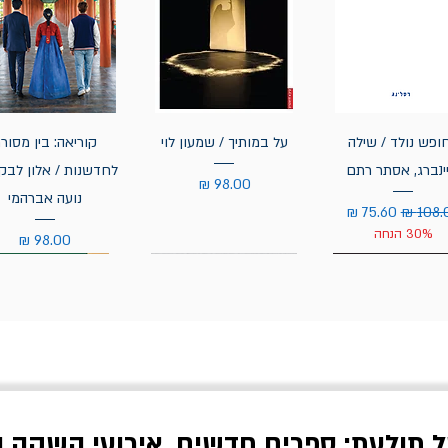
ופש נולד / שילה
על במותיך / שמעון לוי
קוריאה: בין מסור
ינברג, אסתר רתם
לחדשנות / אלון לבקו
מחיר
נועה אברהמי
ר רגיל
מחיר מבצע
30% הנחה
מחיר
ל תולעת: ספרים חדשים, אירועי השקה ו