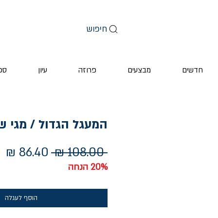
חיפוש
חדשים
מבצעים
פרוזה
עיון
ספ
המעגל הגדול / מגי ש
מחיר
מח
 ‏108.00 ‏₪ 
רגיל
מ
20% הנחה
הוסף לעגלה