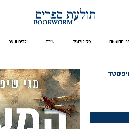
רי ההוצאה
פסיכולוגיה
שירה
ילדים ונוער
יפסטד
יר
בצע