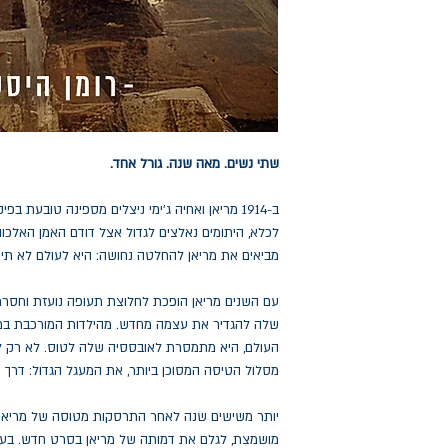
שתי נשים. מאה שנה. גורל אחד.
ב-1914 מריאן ואחיה ג'ימי ניצלים מספינה טובעת 
לכלא, היתומים נאלצים לגדול אצל דודם האמן האלכוה
מביאים את מריאן להחלטה נחושה: היא לעולם לא תית
עם השנים מריאן הופכת לחלוצת תעופה נועזת וחסר
שלה להגדיר את עצמה מחדש. מהילדות המורכבת במ
העולם, היא מתמסרת לאובססיה שלה לטוס. לא רק לח
מסלול הטיסה המסוכן ביותר, את המעגל הגדול: דרך ה
יותר משישים שנה לאחר התרסקות מטוסה של מריאן, 
מושמצת, לגלם את דמותה של מריאן בסרט חדש. בעו