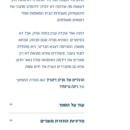
החזון של הקמת המדינה אפשרה לאימהות ההן
לעשות מה שדפנה לא יכולה: להימלט מהבכי של
תינוקותיהן, מעבודות הבית המאוסות ומחיי
נישואים משמימים.
דפנה אולי איבדה עניין בתזה שלה, אבל לא
בסיפורים. כשהיא מגלה שגם סבתה, סבתא
מאשה, התגייסה לצבא הבריטי, היא מתחילה
לנבור בעבר, והשלדים שהיא מוצאת לא רק
מאירים את דילמת האימהות שלה באור חדש,
אלא גם מתבררים כעניין של חיים ומוות.
הרגליים של מרלן דיטריך
הוא ספרה החמישי
של
רינה גרינולד
.
עוד על הספר
הוצאה: התחנה
מדיניות החזרת מוצרים
שנת הוצאה: 2026
עמודים: 208