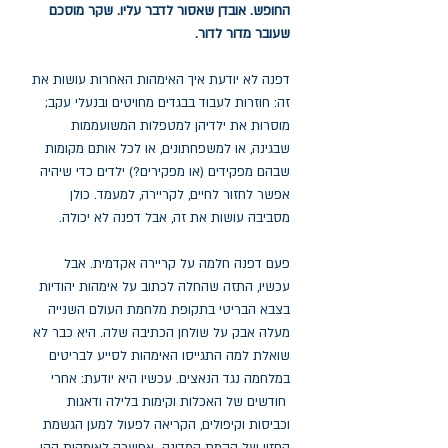
החופש. אובדן שאסור לדבר עליו. שקר מוסכם
שעובר מדור לדור.
דפנה לא יודעת איך האימהות האחרות עושות את
זה: חוזרות לעבוד בבגדים מחויטים ובנעלי עקב;
מוסרות את ילדיהן למטפלות המשועממות
שבגינה, או למשפחתונים, או לכל אותם מקומות
שבהם מפקידים (או מפקירים?) ילדים כדי שיהיה
אפשר לחזור לחיים, לקריירה, למעמד. כולן
מסביבה עושות את זה, אבל דפנה לא יכולה.
פעם דפנה חלמה על קריירה אקדמית. אבל
עכשיו, התזה שהחלה לכתוב על אימהות יהודיות
בצבא הבריטי בתקופת מלחמת העולם השנייה
מעלה אבק על שולחן הכתיבה שלה. היא כבר לא
שואלת למה התגייסו האימהות לסייע לבריטים
במלחמה נגד הנאצים. עכשיו היא יודעת: אחרי
חודשים של האכלות וקימות בלילה ודאגות
וכביסות וקיפולים, הקריאה לפעול למען הגשמת