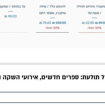
תעורר והחיים יתחילו
לחופש נולד / שילה
על במותיך / שמעון 
/ משה טל
שיינברג, אסתר רתם
מחיר
יר רגיל
מחיר מבצע
מחיר רגיל
מחיר מבצע
30% הנחה
30% הנחה
ל תולעת: ספרים חדשים, אירועי השקה ו
לדי המחר / ברטולט
שישה אויבים של חירות /
איך בעצם מלמדים עי
ברכט
ישעיה ברלין
/ עריכה: מירב שמי 