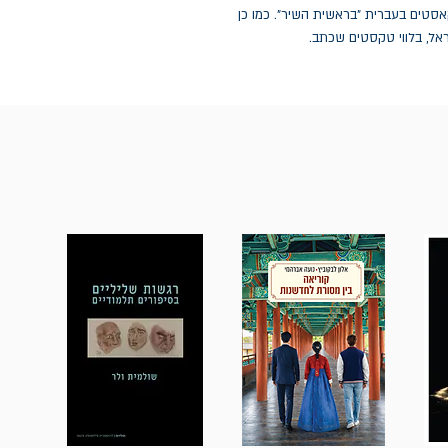
IN THE  ובלוג של פודקאסטים בעברית "בראשית השיר". כמו כן
ראל, בלווי טקסטים שכתב.