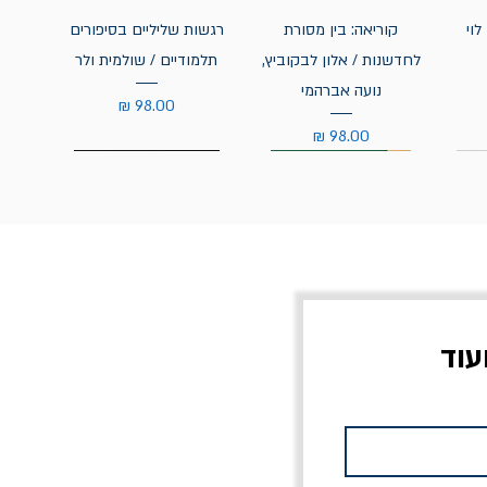
לוי
קוריאה: בין מסורת
רגשות שליליים בסיפורים
לחדשנות / אלון לבקוביץ,
תלמודיים / שולמית ולר
נועה אברהמי
מחיר
מחיר
עוד
צוב?
יוליסס / ג'ימס ג'ויס
מלכוד 23 או כל שם
פרץ
מחורבן אחר / ורסנו
מחיר