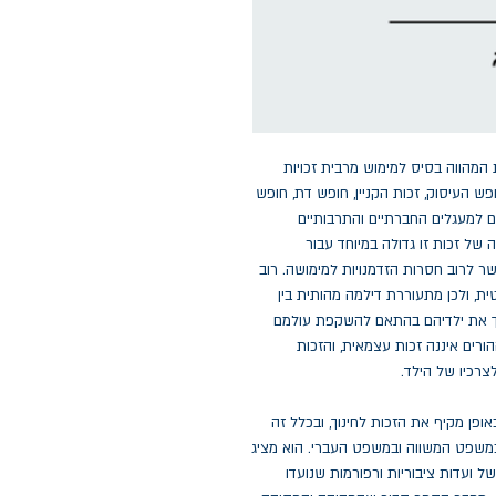
המהווה בסיס למימוש מרבית זכויות
ש העיסוק, זכות הקניין, חופש דת, חופש
ם למעגלים החברתיים והתרבותיים
של זכות זו גדולה במיוחד עבור
שר לרוב חסרות הזדמנויות למימושה. רוב
ית, ולכן מתעוררת דילמה מהותית בין
חנך את ילדיהם בהתאם להשקפת עולמם
ורים איננה זכות עצמאית, והזכות
צרכיו של הילד.
 באופן מקיף את הזכות לחינוך, ובכלל זה
במשפט המשווה ובמשפט העברי. הוא מציג
ל ועדות ציבוריות ורפורמות שנועדו