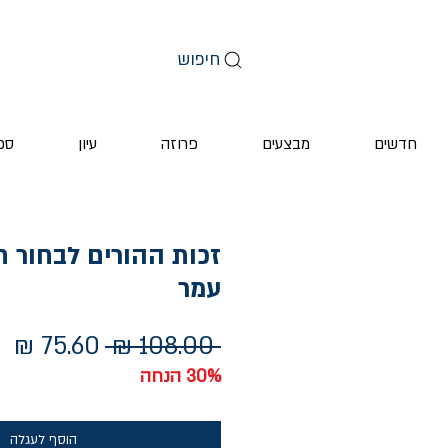
חיפוש
חדשים
מבצעים
פרוזה
עיון
ספ
זכות ההורים לבחור חי
עמר
מחיר
מח
 ‏108.00 ‏₪ 
רגיל
מב
30% הנחה
הוסף לעגלה