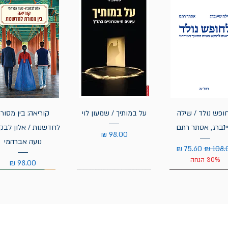
ופש נולד / שילה
על במותיך / שמעון לוי
קוריאה: בין מסור
ינברג, אסתר רתם
לחדשנות / אלון לבקו
מחיר
נועה אברהמי
ר רגיל
מחיר מבצע
30% הנחה
מחיר