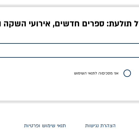
ל תולעת: ספרים חדשים, אירועי השקה ו
אויבים של חירות /
איך בעצם מלמדים עיצוב?
יוליסס / ג'ימס ג'וי
ישעיה ברלין
/ עריכה: מירב שמי פרץ
מחיר
מחיר
מחיר
אני מסכים/ה לתנאי השימוש
הצהרת נגישות
תנאי שימוש ופרטיות