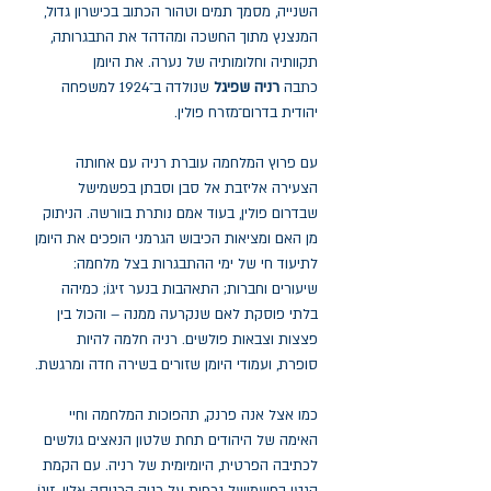
השנייה, מסמך תמים וטהור הכתוב בכישרון גדול,
המנצנץ מתוך החשכה ומהדהד את התבגרותה,
תקוותיה וחלומותיה של נערה. את היומן
כתבה
רניה שפיגל
שנולדה ב־1924 למשפחה
יהודית בדרום־מזרח פולין.
עם פרוץ המלחמה עוברת רניה עם אחותה
הצעירה אליזבת אל סבן וסבתן בפשמישל
שבדרום פולין, בעוד אמם נותרת בוורשה. הניתוק
מן האם ומציאות הכיבוש הגרמני הופכים את היומן
לתיעוד חי של ימי ההתבגרות בצל מלחמה:
שיעורים וחברות; התאהבות בנער זיגוֹ; כמיהה
בלתי פוסקת לאם שנקרעה ממנה – והכול בין
פצצות וצבאות פולשים. רניה חלמה להיות
סופרת, ועמודי היומן שזורים בשירה חדה ומרגשת.
כמו אצל אנה פרנק, תהפוכות המלחמה וחיי
האימה של היהודים תחת שלטון הנאצים גולשים
לכתיבה הפרטית, היומיומית של רניה. עם הקמת