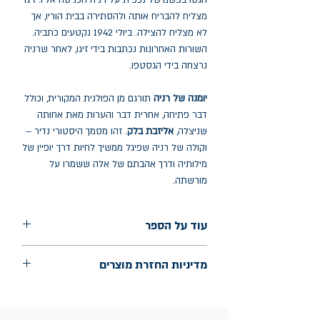
הגטו בפשמישל נכפית על רניה הכניסה אליו. זיגוֹ
מצליח להבריח אותה ולהסתירה בבית הוריו, אך
לא מצליח להצילה. ביולי 1942 נקטעים כתביה.
השורות האחרונות נכתבות בידי זיגו, לאחר שרניה
נרצחה בידי הגסטפו.
יומנה
של רניה
תורגם מן הפולנית המקורית, וכולל
דבר פתיחה, אחרית דבר והערות מאת אחותה
שניצלה,
אליזבת בלק
. זהו מסמך היסטורי נדיר –
וקולה של רניה שפיגל ממשיך לחיות דרך יופיין של
מילותיה ודרך אהבתם של אלה ששמרו על
מורשתה.
עוד על הספר
הוצאה: מטר
מדיניות החזרת מוצרים
שנת הוצאה: ינואר 2026
עמודים: 346
החלפות יתאפשרו בתוך חודש מיום הקנייה
בכתובת מלכי ישראל 9, תל אביב. יש