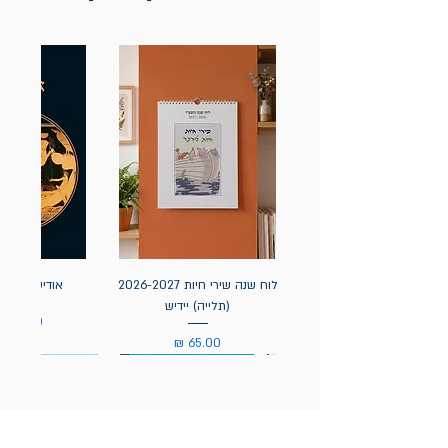
לוח שנה שירי חיות 2026-2027
אודיסאה / ה
(תלייה) יידיש
מחיר
מחיר