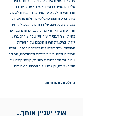
עם זאת, לעולם אין היא מתיימרת לתת לפונים
אליה מרשמים קבועים, אלא מציעה גישה התרה
אחר המקור לכל קושי שמתעורר, ונעזרת לשם כך
בידע ובניסיון הפסיכואנליטיים. דולטו מדגישה כי
בכל עת ובכל מצב על ההורים להעניק לילד את
התחושה שהוא רצוי ושהם מכבדים אותו ומכירים
בהיותו יצור תבוני ? יצור של שפה ? החל ברגע
לידתו. במסגרת המגוון העצום של השאלות
המופנות אליה דולטו דנה בהרחבה בכמה נושאים
מרכזיים, ובהם: מיניות בילדות ובהתבגרות; תפיסה
שגויה של התפתחות "נורמלית"; קונפליקטים של
הורים גרודים; וקשיים של משפחות חד-הוריות.
החלפות והחזרות
החלפות בתוך חודש ימים מיום הקניה בחנות
הדגל- כיכר רבין 9 ת"א
אין החזרות
אולי יעניין אותך...