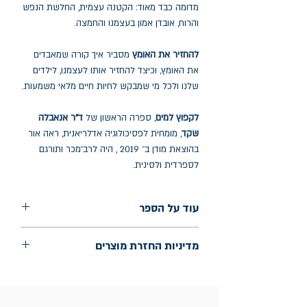
מדומה כבד מאוד: הקטנה עצמית, החלשת הנפש
והרוח, אובדן אמון בעצמנו והחמצה.
להחזיר את האומץ
מסביר איך קורה שמאבדים
את האומץ, וכיצד להחזיר אותו לעצמנו, לילדים
שלנו ולכל מי שמבקש לחיות חיים מלאי משמעות.
לקפוץ למים
, ספרה הראשון של
ד"ר אנאבלה
שקד
, מומחית לפסיכולוגיה אדלריאנית, ראה אור
בהוצאת מודן ב־ 2019 , היה לרב־מכר ותורגם
לספרדית ולסינית.
עוד על הספר
הוצאה: מודן
מדיניות החזרת מוצרים
שנת הוצאה: מאי 2026
עמודים: 310
החלפות יתאפשרו בתוך חודש מיום הקנייה
בכתובת מלכי ישראל 9, תל אביב. יש
להציג חשבונית / מייל אסמכתא בלבד.