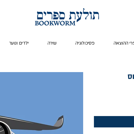
רי ההוצאה
פסיכולוגיה
שירה
ילדים ונוער
וס
ר
צע