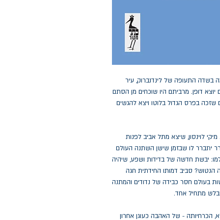
מה בשדה התעופה של לינדנברוק, עיר
וצא דופן. מרביתם היו שוכחים מן הסתם
 שזכה בפרס הגדול בלוטו ויצא להגשים
קי לוינסון, שיצא מתל אביב לפנות
רר יתברר לו שבזמן שישן השתנה העולם
מו: יבשת חדשה של בדידות ושפע, שיהיה
ה הנטוש? סביב דמותו החידתית חגה
טות בעולם חסר כבידה של נדודים והמתנה
ובלש מתחיל אחד.
א, הכרחיותה - של האהבה כעוגן אחרון