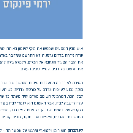
איש מבין הנוסעים שפגשו את מיקי לוינסון באותה ימ
שדה נידחת בדרום גרמניה, לא התרשם שמדובר באדם י
את הגבר הצעיר והנחבא אל הכלים, אלמלא גילה להם
את חלומם של רבים ולטייל סביב העולם.
מסיבה לא ברורה מתעכבות טיסות ההמשך שוב ושוב. מי
בוקר, נכנע לעייפות ונרדם על כורסה צדדית. כשיתעו
לבלי הכר. הטרמינל השומם מאדם יהיה מעתה כל עול
עליו ליישבה לבדו. אבל האומנם הוא לגמרי לבדו בשד
גלקסיה של דמויות שגם הן, כל אחת לפי דרכה, משיי
מתמשכת: מהגרים, נואפים חסרי תקנה, גנבים קטנים 
לינדנברוק
הוא רומן וירטואוזי ומרגש על אפשרותה - ל