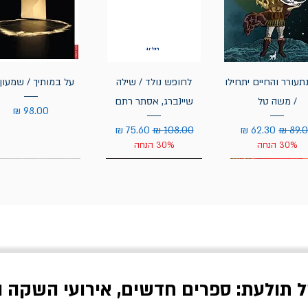
תעורר והחיים יתחילו
לחופש נולד / שילה
על במותיך / שמעון 
/ משה טל
שיינברג, אסתר רתם
מחיר
יר רגיל
מחיר מבצע
מחיר רגיל
מחיר מבצע
30% הנחה
30% הנחה
ל תולעת: ספרים חדשים, אירועי השקה ו