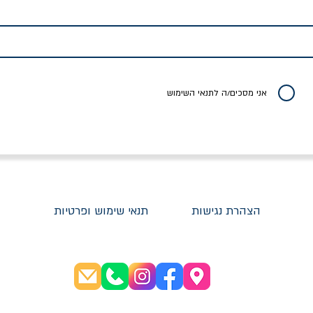
לדי המחר / ברטולט
שישה אויבים של חירות /
איך בעצם מלמדים עי
ברכט
ישעיה ברלין
/ עריכה: מירב שמי 
יר רגיל
מחיר מבצע
מחיר
מחיר
20% הנחה
אני מסכים/ה לתנאי השימוש
הצהרת נגישות
תנאי שימוש ופרטיות