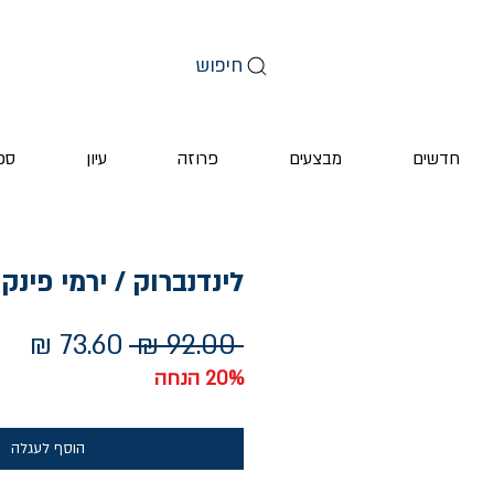
חיפוש
חדשים
מבצעים
פרוזה
עיון
ספ
לינדנברוק / ירמי פינק
מחיר
מחי
 ‏92.00 ‏₪ 
רגיל
מב
20% הנחה
הוסף לעגלה