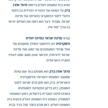
נשיא בית המשפט העליון בדימוס
פרופ' אהרן
ברק
על המתח ועל ההפריה ההדדית בין היסוד
היהודי ליסוד הדמוקרטי בהווייתה של מדינת
ישראל, ומבהיר כיצד הוא רואה את השילוב הראוי
בין ערכי יסוד אלו.
קוראי
מדינת ישראל כמדינה יהודית
ודמוקרטית
יזכו להיחשף למהלך מחשבתו של
אחד מגדולי המשפטנים של זמננו ושל מדינת
ישראל לדורותיה, ולביאור שאין חשוב ממנו לעתיד
החברה הישראלית.
פרופ' אהרן ברק
הוא משפטן בעל שם עולמי,
ממעצבי המשפט הישראלי והדמוקרטיה
הישראלית. ברק הוא חתן פרס ישראל לחקר
המשפט, כיהן כדיקן הפקולטה למשפטים
באוניברסיטה העברית בירושלים, כיועץ המשפטי
לממשלה, כשופט בית המשפט העליון וכנשיא בית
המשפט העליון. כיום מכהן כחבר סגל בכיר בבית