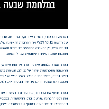
בשבעה באוקטובר, בשש וחצי בבוקר, השתנתה מדינת 
של חדשות 12,
ניר דבורי
, את המחברת הראשונה שלו, ו
השטח לבית, בין המערכה המדממת לשידורים מהאולפ
מחויבות עמוקה לאמת העיתונאית ולגודל השעה.
הספר
משדר מלחמה
אינו עוד ספר זיכרונות עיתונא
הראשונה מתפרסמות, שחור על גבי לבן, השיחות בז
בנימין נתניהו, ראשי המטה הכללי רא"ל הרצי הלוי ורא
מקומו, ראש המוסד דדי ברנע, ושרי הביטחון יואב גלנט
הספר חושף את הוויכוחים, את החיכוכים בצמרת, א
ואת רגעי ההכרעה שנרשמו בדפי ההיסטוריה. במקביל, 
שהתחוללו בשטח: מעזה והעוטף ועד המערכה בצפון, מ