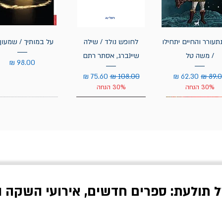
תעורר והחיים יתחילו
לחופש נולד / שילה
על במותיך / שמעון 
/ משה טל
שיינברג, אסתר רתם
מחיר
יר רגיל
מחיר מבצע
מחיר רגיל
מחיר מבצע
30% הנחה
30% הנחה
ל תולעת: ספרים חדשים, אירועי השקה ו
לדי המחר / ברטולט
שישה אויבים של חירות /
איך בעצם מלמדים עי