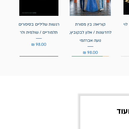
לוי
קוריאה: בין מסורת
רגשות שליליים בסיפורים
לחדשנות / אלון לבקוביץ,
תלמודיים / שולמית ולר
נועה אברהמי
מחיר
מחיר
עוד
צוב?
יוליסס / ג'ימס ג'ויס
מלכוד 23 או כל שם