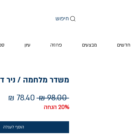
חיפוש
חדשים
מבצעים
פרוזה
עיון
ספ
משדר מלחמה / ניר דב
מחיר
מחי
 ‏98.00 ‏₪ 
רגיל
מב
20% הנחה
הוסף לעגלה