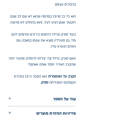
בגיבורים עצמם.
הוא כל כך מרוכז במזימה שהוא לא שם לב שגם
דוקטור אגמן הגיע לעיר, והוא בהחלט לא מרוצה.
בעוד סוניק וטיילז נלחמים ביריבים שדומים להם
מדי, גם סטרליין מוצא את עצמו במאבק עם
האדם הנערץ עליו.
האם סוניק, טיילז ובל יצליחו להימלט מהעיר לפני
שהקרב האדיר יחסל אותה ואותם?
הקרב על האימפריה
הוא הספר ה־13 בסדרת
הקומיקס המצליחה
סוניק
.
עוד על הספר
הוצאה: מודן
מדיניות החזרת מוצרים
שנת הוצאה: 2025