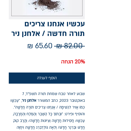
עכשיו אנחנו צריכים
תורה חדשה / אלחנן ניר
מחיר
מחיר
 ‏82.00 ‏₪ 
רגיל
מבצע
20% הנחה
הוסף לעגלה
שבוע לאחר טבח שמחת תורה תשפ"ד, 7
באוקטובר 2023, כתב המשורר
אלחנן ניר
, "עַכְשָׁו
כְּמוֹ אֲוִיר לִנְשִׁימָה / אֲנַחְנוּ צְרִיכִים תּוֹרָה חֲדָשָׁה".
והוסיף ופירט: "וּבְתוֹךְ כָּל הַשֶּׁבֶר וְהַמֶּלַח וְהֶחָרָבָה,
עַכְשָׁו/ חֲסִידוּת חֲדָשָׁה וְצִיּוֹנוּת חֲדָשָׁה/ וְהָרַב קוּק
חָדָשׁ וּבְרֵנֶר חָדָשׁ/ וְלֵאָה גּוֹלְדְּבֵּרְג חֲדָשָׁה וִיחַוֶּה