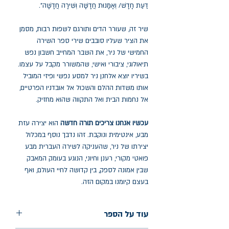
דַּעַת חָדָשׁ/ וְאָמָּנוּת חֲדָשָׁה וְשִׁירָה חֲדָשָׁה".
שיר זה, שעורר הדים ותורגם לשפות רבות, מסמן
את הציר שעליו סובבים שירי ספר השירה
החמישי של ניר, את השבר המחייב חשבון נפש
תיאולוגי, ציבורי ואישי, שהמשורר מקבל על עצמו.
בשיריו יוצא אלחנן ניר למסע נפשי ופיזי המוביל
אותו משדות ההלם והשכול אל אובדניו הפרטיים,
אל נחמות הבית ואל התקווה שהוא מחזיק.
עכשיו אנחנו צריכים תורה חדשה
הוא יצירה עזת
מבע, אינטימית ונוקבת. זהו נדבך נוסף במכלול
יצירתו של ניר, שהעניקה לשירה העברית מבע
פואטי מקורי, רענן וחיוני, הנוגע בעומק המאבק
שבין אמונה לספק, בין קדושה לחיי העולם, ואף
בעצם קיומנו במקום הזה.
עוד על הספר