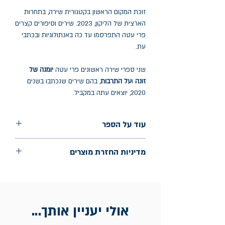
זוכת המקום הראשון בקטגורית שירה, בתחרות
הארצית של הליקון, 2023. שירים וסיפורים קצרים
פרי עטה התפרסמו עד כה באנתולוגיות ובכתבי
עת.
שני ספרי שירה ראשונים פרי עטה
יומנה של
זונה
ו
על התרבות
, בהם שירים שנכתבו בשנים
2020, יוצאים עתה במקביל.
עוד על הספר
הוצאה: טנג'יר
מדיניות החזרת מוצרים
שנת הוצאה: מרץ 2025
עמודים: 180
החלפות יתאפשרו בתוך חודש מיום הקנייה
בכתובת מלכי ישראל 9, תל אביב. יש
להציג חשבונית / מייל אסמכתא בלבד.
אולי יעניין אותך...