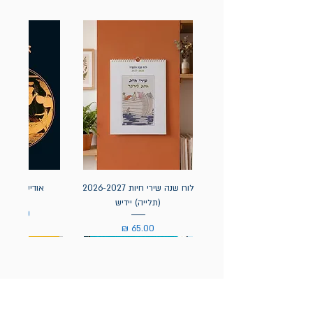
לוח שנה שירי חיות 2026-2027
אודיסאה / ה
(תלייה) יידיש
מחיר
מחיר