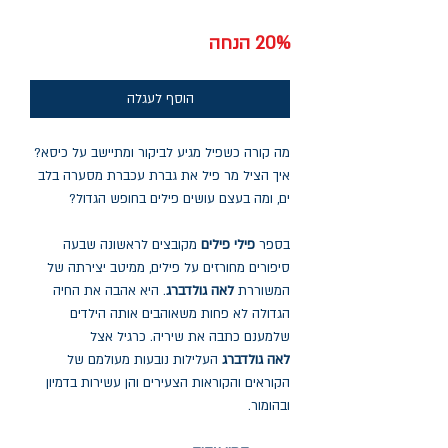
רגיל
מבצע
20% הנחה
הוסף לעגלה
מה קורה כשפיל מגיע לביקור ומתיישב על כיסא?
איך הציל מר פיל את גברת עכברת מסערה בלב
ים, ומה בעצם עושים פילים בחופש הגדול?
בספר
פילי פילים
מקובצים לראשונה שבעה
סיפורים מחורזים על פילים, ממיטב יצירתה של
המשוררת
לאה גולדברג
. היא אהבה את החיה
הגדולה לא פחות משאוהבים אותה הילדים
שלמענם כתבה את שיריה. כרגיל אצל
לאה גולדברג
העלילות נובעות מעולמם של
הקוראים והקוראות הצעירים והן עשירות בדמיון
ובהומור.