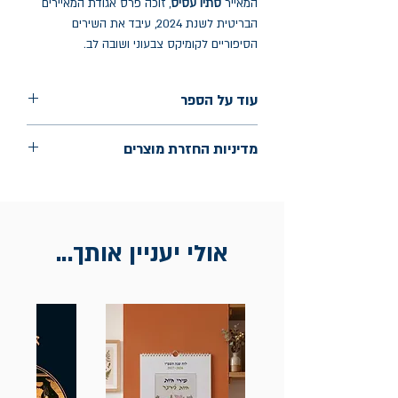
המאייר
סתיו עסיס
, זוכה פרס אגודת המאיירים
הבריטית לשנת 2024, עיבד את השירים
הסיפוריים לקומיקס צבעוני ושובה לב.
עוד על הספר
הוצאה: הקיבוץ המאוחד
מדיניות החזרת מוצרים
שנת הוצאה: אוקטובר 2025
עמודים: 30
החלפות יתאפשרו בתוך חודש מיום הקנייה
בכתובת מלכי ישראל 9, תל אביב. יש
להציג חשבונית / מייל אסמכתא בלבד.
אולי יעניין אותך...