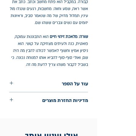
קבורה. במקביל הוא פתח מחשב וכתב. כתב את
אשר ראה, שמע וחווה: מחשבות, רגעים שנגלו מול
עיניו, תמלול מדויק של מה שנאמר סביב, וראיונות
יזומים עם נשים וגברים ששהו שם.
שורה: מלאכת זיהוי חיים
הוא התבוננות עמוקה,
פואטית, כנה ולעיתים מצחיקה על קושי. הוא
ניסיון אמיץ וחשוף לאפשר לכולנו להבין מה היה
שם, ואולי סוף-סוף להביא אותו למנוחה נכונה. כי
בשביל לקבור משהו צריך לדעת מה זה.
עוד על הספר
הוצאה: פרדס
מדיניות החזרת מוצרים
שנת הוצאה: 2025
עמודים: 124
החלפות יתאפשרו בתוך חודש מיום הקנייה
בכתובת מלכי ישראל 9, תל אביב. יש
להציג חשבונית / מייל אסמכתא בלבד.