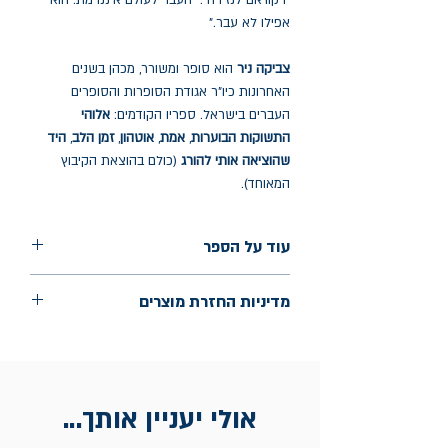
"רקוויאם לנזירה": "העבר לעולם איננו מת. הוא
אפילו לא עבר."
צביקה ניר
הוא סופר ומשורר, מכהן בשנים
האחרונות כיו"ר אגודת הסופרות והסופרים
העברים בישראל. ספריו הקודמים:
אלוהי
התשוקות הבוערות
,
אמת
,
אוטהון
,
זמן הלב
,
היד
שהוציאה אותי להורג
(כולם בהוצאת הקיבוץ
המאוחד).
עוד על הספר
הוצאה: הקיבוץ המאוחד
מדיניות החזרת מוצרים
שנת הוצאה: פברואר 2026
עמודים: 205
החלפות יתאפשרו בתוך חודש מיום הקנייה
בכתובת מלכי ישראל 9, תל אביב. יש להציג
חשבונית / מייל אסמכתא בלבד.
אולי יעניין אותך...