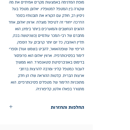
מופת המדגימה באמצעות מקרים אמיתיים את מה 
שקורה בין המטפל למטופליו. יאלום, מטפל בעל 
ניסיון רב, חולק עם הקורא את תובנותיו בספר 
הדרכה ייחודי זה לטיפול מוצלח. ארווין יאלום, אחד 
ההוגים הנחשבים והמוערכים ביותר בימינו, הוא 
מחברם של רבי-המכר עולמיים (כשניטשה בכה, 
תליין האהבה, כל יום יותר קרובים, על הספה, 
הריפוי של שופנהאואר, להביט בשמש ועוד) וספרי 
לימוד בפסיכותרפיה. ארווין יאלום הוא פרופסור 
בדימוס באוניברסיטת סטאנפורד. הוא ממשיך 
לעבוד כמטפל קליני ומרבה להרצות ברחבי 
ארצות הברית. קלטות ההוראה שלו הן חלק 
מתוכניות הלימוד של מטפלים פסיכותרפיים. הוא 
מתגורר בפאלו אלטו, קליפורניה.
החלפות והחזרות
החלפות בתוך חודש ימים מיום הקניה בחנות
הדגל- כיכר רבין 9 ת"א