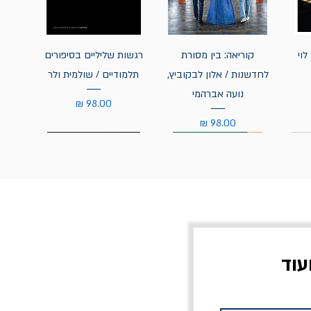
לוי
קוריאה: בין מסורת
רגשות שליליים בסיפורים
לחדשנות / אלון לבקוביץ,
תלמודיים / שולמית ולר
נועה אברהמי
מחיר
מחיר
עוד
צוב?
יוליסס / ג'ימס ג'ויס
מלכוד 23 או כל שם