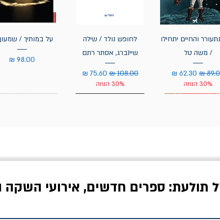
תעורר והחיים יתחילו
לחופש נולד / שילה
על במותיך / שמעון 
/ משה טל
שיינברג, אסתר רתם
מחיר
יר רגיל
מחיר מבצע
מחיר רגיל
מחיר מבצע
30% הנחה
30% הנחה
ל תולעת: ספרים חדשים, אירועי השקה ו
לדי המחר / ברטולט
שישה אויבים של חירות /
איך בעצם מלמדים עי