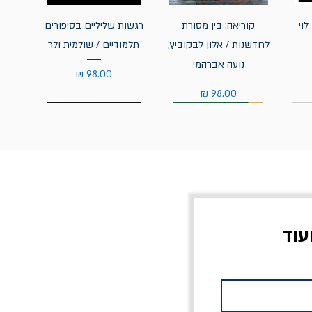
לוי
קוריאה: בין מסורת
רגשות שליליים בסיפורים
לחדשנות / אלון לבקוביץ,
תלמודיים / שולמית ולר
נועה אברהמי
מחיר
מחיר
עוד
צוב?
יוליסס / ג'ימס ג'ויס
מלכוד 23 או כל שם
פרץ
מחורבן אחר / ורסנו
מחיר