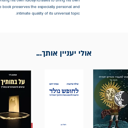
ting his own idiosyncrasies to bring his own
 the book preserves the especially personal and
intimate quality of its universal topic.
אולי יעניין אותך...