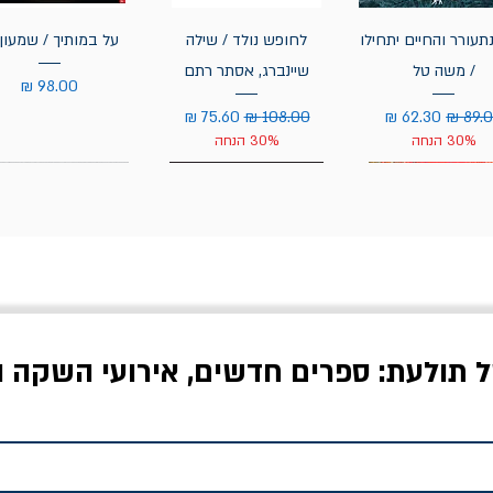
תעורר והחיים יתחילו
לחופש נולד / שילה
על במותיך / שמעון 
/ משה טל
שיינברג, אסתר רתם
מחיר
יר רגיל
מחיר מבצע
מחיר רגיל
מחיר מבצע
30% הנחה
30% הנחה
ל תולעת: ספרים חדשים, אירועי השקה ו
לדי המחר / ברטולט
שישה אויבים של חירות /
איך בעצם מלמדים עי
ברכט
ישעיה ברלין
/ עריכה: מירב שמי 