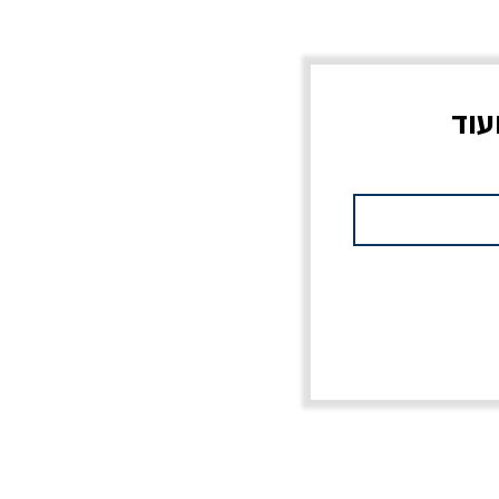
עוד
צוב?
יוליסס / ג'ימס ג'ויס
מלכוד 23 או כל שם
פרץ
מחורבן אחר / ורסנו
מחיר
מחיר רגיל
מחיר מבצע
20% הנחה