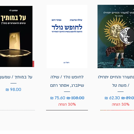
תעורר והחיים יתחילו
לחופש נולד / שילה
על במותיך / שמעון 
/ משה טל
שיינברג, אסתר רתם
מחיר
יר רגיל
מחיר מבצע
מחיר רגיל
מחיר מבצע
30% הנחה
30% הנחה