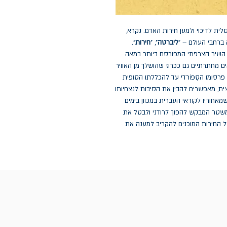
ית לדיכוי ולמען חירות האדם. נקרא,
ברחבי העולם – "
ליברטה
", "
חירות
".
 השיר הצרפתי המפורסם ביותר במאה
 בפריז ב־1942, הפצתו בתנאים מחתרתיים גם ככרוז שהושלך מן האוויר
פרסומו הסְפּוֹרדי עד להכללתו הסופית
צית, מאפשרים להבין את הסיבות לנצחיותו
מאחוריו לקוראי העברית במכוון בימים
משטר המבקש להפוך לרודני ולבטל את
ל החירות המוכנים להקריב למענה את