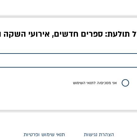
ל תולעת: ספרים חדשים, אירועי השקה ו
לדי המחר / ברטולט
שישה אויבים של חירות /
איך בעצם מלמדים עי
ברכט
ישעיה ברלין
/ עריכה: מירב שמי 
יר רגיל
מחיר מבצע
מחיר
מחיר
20% הנחה
אני מסכים/ה לתנאי השימוש
הצהרת נגישות
תנאי שימוש ופרטיות