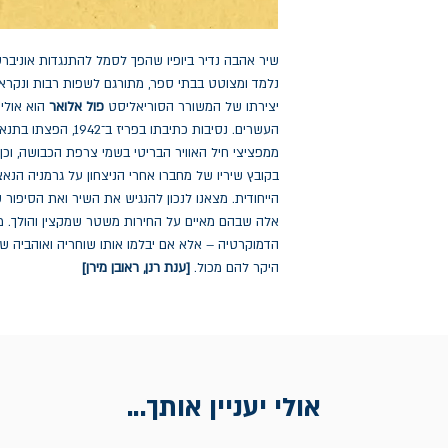
שיר אהבה נדיר ביופיו שהפך לסמל להתנגדות אוניברסל
נלמד ומצוטט בבתי ספר, מתורגם לשפות רבות ונקרא 
יצירתו של המשורר הסוריאליסט
פול אלואר
הוא אולי
העשרים. נסיבות כתיבתו
ממפציצי חיל האוויר הבריטי בשמי צרפת הכבושה, וכן 
בקובץ שיריו של מחברו אחרי הניצחון על גרמניה הנא
הייחודית. מצאנו לנכון להנגיש את השיר ואת הסיפור ש
אלה שבהם מאיים על החירות משטר שמקצין והולך. 
הדמוקרטיה – אלא אם יבלמו אותו שוחריה ואוהביה ש
היקר להם מכול.
[ענת רנן, ראובן מירן]
אולי יעניין אותך...