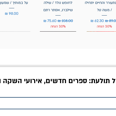
תעורר והחיים יתחילו
לחופש נולד / שילה
על במותיך / שמעון 
/ משה טל
שיינברג, אסתר רתם
מחיר
יר רגיל
מחיר מבצע
מחיר רגיל
מחיר מבצע
30% הנחה
30% הנחה
ל תולעת: ספרים חדשים, אירועי השקה ו
לדי המחר / ברטולט
שישה אויבים של חירות /
איך בעצם מלמדים עי
ברכט
ישעיה ברלין
/ עריכה: מירב שמי 
יר רגיל
מחיר מבצע
מחיר
מחיר