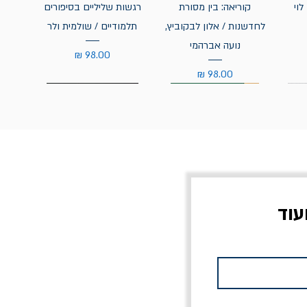
לוי
קוריאה: בין מסורת
רגשות שליליים בסיפורים
לחדשנות / אלון לבקוביץ,
תלמודיים / שולמית ולר
נועה אברהמי
מחיר
מחיר
עוד
צוב?
יוליסס / ג'ימס ג'ויס
מלכוד 23 או כל שם
פרץ
מחורבן אחר / ורסנו
מחיר
מחיר רגיל
מחיר מבצע