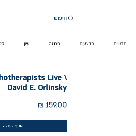
חיפוש
חדשים
מבצעים
פרוזה
עיון
ספ
otherapists Live \
David E. Orlinsky
מחיר
הוסף לעגלה