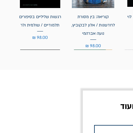
לוי
קוריאה: בין מסורת
רגשות שליליים בסיפורים
לחדשנות / אלון לבקוביץ,
תלמודיים / שולמית ולר
נועה אברהמי
מחיר
מחיר
עוד
צוב?
יוליסס / ג'ימס ג'ויס
מלכוד 23 או כל שם
פרץ
מחורבן אחר / ורסנו