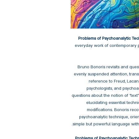
Problems of Psychoanalytic Te
everyday work of contemporary p
Bruno Bonoris revisits and quest
evenly suspended attention, transf
reference to Freud, Lacan
psychologists, and psychoa
questions about the notion of “text
elucidating essential techn
modifications. Bonoris recov
psychoanalytic technique, orie
simple but powerful language with
Problems of Psychoanalytic Tech