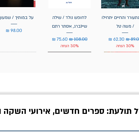
תעורר והחיים יתחילו
לחופש נולד / שילה
על במותיך / שמעון 
/ משה טל
שיינברג, אסתר רתם
מחיר
יר רגיל
מחיר מבצע
מחיר רגיל
מחיר מבצע
30% הנחה
30% הנחה
ל תולעת: ספרים חדשים, אירועי השקה ו
לדי המחר / ברטולט
שישה אויבים של חירות /
איך בעצם מלמדים עי
ברכט
ישעיה ברלין
/ עריכה: מירב שמי 