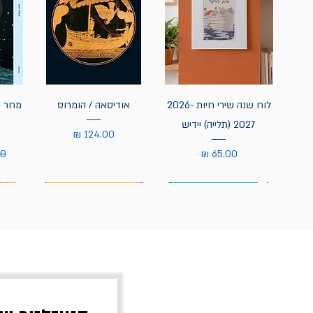
לוח שנה שירי חיות 2026-
אודיסאה / הומרוס
מחר נ
2027 (תלייה) יידיש
מחיר
מחיר
מח