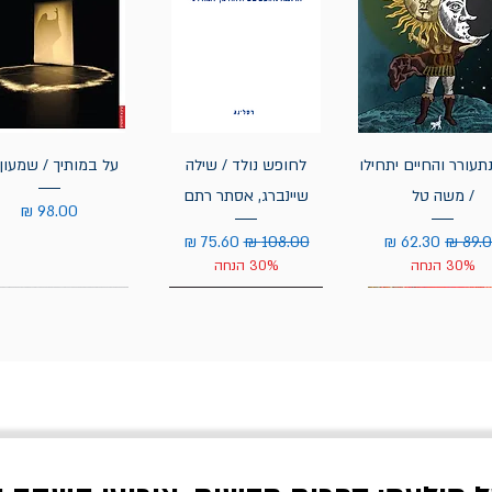
תעורר והחיים יתחילו
לחופש נולד / שילה
על במותיך / שמעון 
/ משה טל
שיינברג, אסתר רתם
מחיר
יר רגיל
מחיר מבצע
מחיר רגיל
מחיר מבצע
30% הנחה
30% הנחה