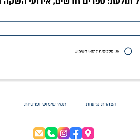
ל תולעת: ספרים חדשים, אירועי השקה ו
לדי המחר / ברטולט
שישה אויבים של חירות /
איך בעצם מלמדים עי
ברכט
ישעיה ברלין
/ עריכה: מירב שמי 
יר רגיל
מחיר מבצע
מחיר
מחיר
20% הנחה
אני מסכים/ה לתנאי השימוש
הצהרת נגישות
תנאי שימוש ופרטיות